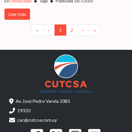
En
Destacadas
Tags
Publicada 16/7/2025
Leer más
Anterior
Anterior
Siguiente
Siguiente
«
‹
1
2
›
»
Av. José Pedro Varela 3385
19333
cac@cutcsa.com.uy